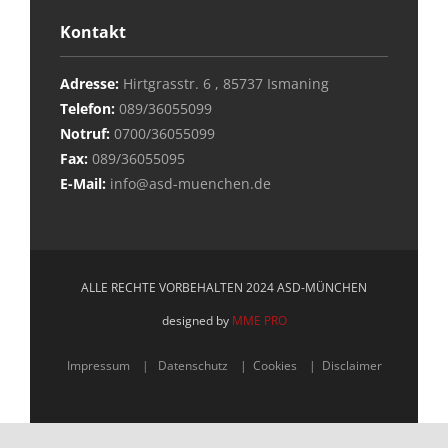
Kontakt
Adresse:
Hirtgrasstr. 6 , 85737 Ismaning
Telefon:
089/36055099
Notruf:
0700/36055099
Fax:
089/36055095
E-Mail:
info@asd-muenchen.de
ALLE RECHTE VORBEHALTEN 2024 ASD-MÜNCHEN
designed by
MME PRO
Impressum
|
Datenschutz
|
Cookies
|
Disclaimer