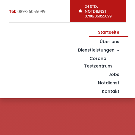
Skip
24 STD.
Tel:
089/36055099
NOTDIENST
to
0700/36055099
content
Startseite
Über uns
Dienstleistungen
Corona
Testzentrum
Jobs
Notdienst
Kontakt