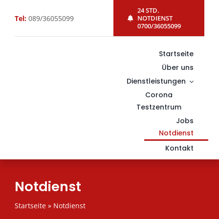
Skip
24 STD.
Tel:
089/36055099
NOTDIENST
to
0700/36055099
content
Startseite
Über uns
Dienstleistungen
Corona
Testzentrum
Jobs
Notdienst
Kontakt
Notdienst
Startseite
»
Notdienst